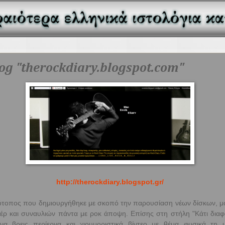
log "therockdiary.blogspot.com"
http://therockdiary.blogspot.
gr/
ότοπος που δημιουργήθηκε με σκοπό την παρουσίαση νέων δίσκων, μ
τέρ και συναυλιών πάντα με ροκ άποψη. Επίσης στη στήλη "Κάτι διαφ
να βρεις περίεργα και χιουμοριστικά βίντεο με θέμα φυσικά τη μ