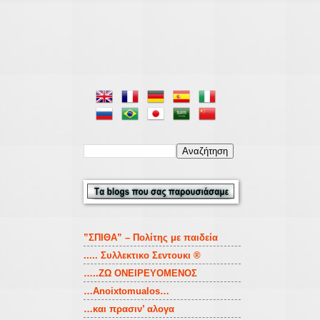
”ΣΠΙΘΑ” – Πολίτης με παιδεία
..... Συλλεκτικο Σεντουκι ®
…..ZΩ ΟΝΕΙΡΕΥΟΜΕΝΟΣ
…Anoixtomualos…
…και πρασιν’ αλογα