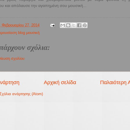
ου και απόλαυσε την αγαπημένη σου μουσική...
, Φεβρουαρίου 27, 2014
ρουσίαση blog μουσική
πάρχουν σχόλια:
ίευση σχολίου
ανάρτηση
Αρχική σελίδα
Παλαιότερη 
Σχόλια ανάρτησης (Atom)