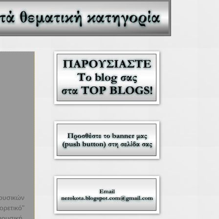
ουσικών
ορετικό"
ουσική.