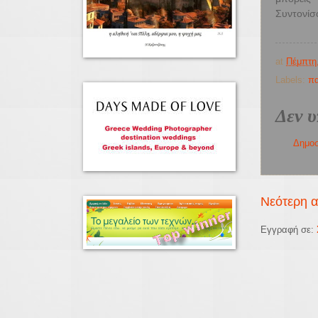
Συντονίσ
at
Πέμπτη
Labels:
πα
Δεν υ
Δημοσ
Νεότερη 
Εγγραφή σε: