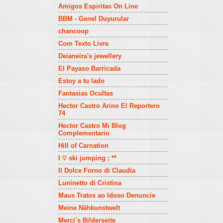
APISTEFTA KAI OMOS
Amigos Espiritas On Line
apitis
BBM - Genel Duyurular
apneagr
chancoop
AQUARIUM-CITY
Com Texto Livre
Are you series…-Ξένες σειρές-
Deianeira's jewellery
Οδηγός επιβίωσης
El Payaso Barricada
AReTi s B.log
Estoy a tu lado
ARGO
Fantasias Ocultas
Art Decoration and Crafting
Hector Castro Arino El Reportero
ART e-GALLERY I.ZARRA ..
74
ART LOVER
Hector Castro Mi Blog
ART of HAND
Complementario
ART OF SILENA
Hill of Carnation
Artandcreations
I ♡ ski jumping ; **
Artdeco fantasy
Il Dolce Forno di Claudia
art nouveau
Luninetto di Cristina
Arte Bambini
Maus Tratos ao Idoso Denuncie
artnouveau
Meine Nähkunstwelt
Arxodas BET | Arxodas.com
Merci´s Bilderseite