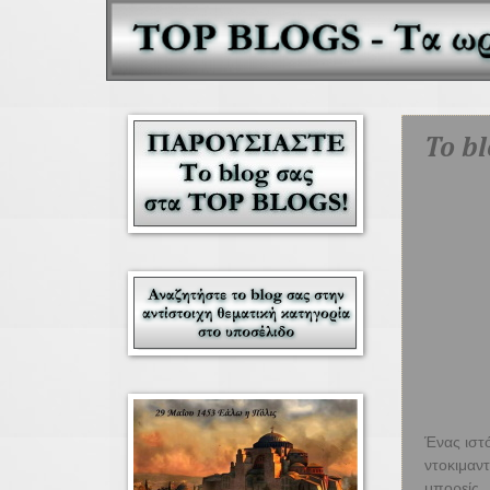
To b
Ένας ιστ
ντοκιμαν
μπορείς 