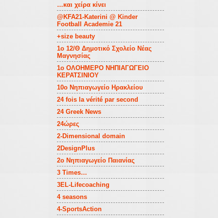
…και χείρα κίνει
@KFA21-Katerini @ Kinder
Football Academie 21
+size beauty
1o 12/Θ Δημοτικό Σχολείο Νέας
Μαγνησίας
1o ΟΛΟΗΜΕΡΟ ΝΗΠΙΑΓΩΓΕΙΟ
ΚΕΡΑΤΣΙΝΙΟΥ
10ο Νηπιαγωγείο Ηρακλείου
24 fois la vérité par second
24 Greek News
24ώρες
2-Dimensional domain
2DesignPlus
2o Νηπιαγωγείο Παιανίας
3 Times…
3EL-Lifecoaching
4 seasons
4-SportsAction